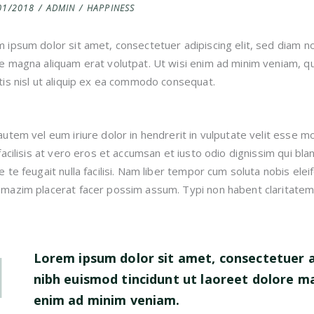
01/2018
ADMIN
HAPPINESS
 ipsum dolor sit amet, consectetuer adipiscing elit, sed diam 
e magna aliquam erat volutpat. Ut wisi enim ad minim veniam, qui
tis nisl ut aliquip ex ea commodo consequat.
autem vel eum iriure dolor in hendrerit in vulputate velit esse mo
 facilisis at vero eros et accumsan et iusto odio dignissim qui bl
e te feugait nulla facilisi. Nam liber tempor cum soluta nobis ele
mazim placerat facer possim assum. Typi non habent claritatem 
Lorem ipsum dolor sit amet, consectetuer a
nibh euismod tincidunt ut laoreet dolore m
enim ad minim veniam.