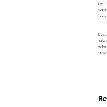
Lorem
dolor
lobor
Duis 
nulla
dolor
quod 
Re