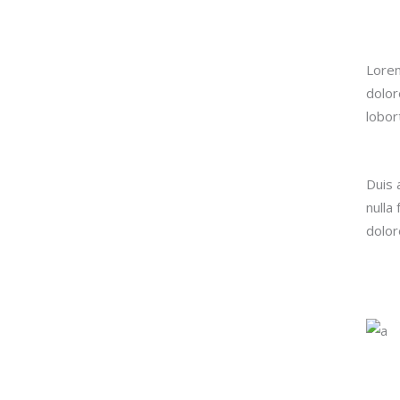
Lorem
dolor
lobor
Duis 
nulla
dolore