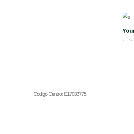
You
26/
Codigo Centro: E17033775