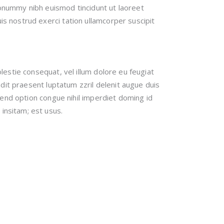
nonummy nibh euismod tincidunt ut laoreet
s nostrud exerci tation ullamcorper suscipit
lestie consequat, vel illum dolore eu feugiat
andit praesent luptatum zzril delenit augue duis
ifend option congue nihil imperdiet doming id
insitam; est usus.