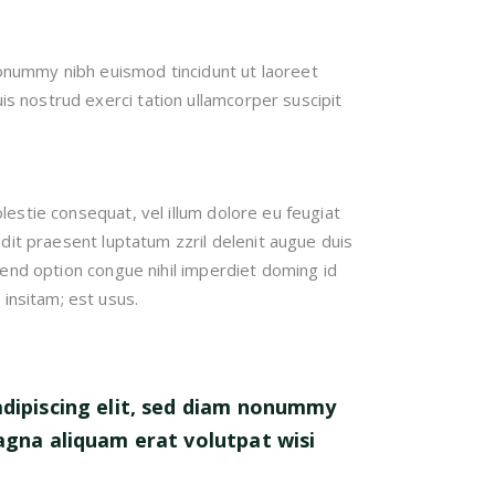
nonummy nibh euismod tincidunt ut laoreet
s nostrud exerci tation ullamcorper suscipit
lestie consequat, vel illum dolore eu feugiat
andit praesent luptatum zzril delenit augue duis
ifend option congue nihil imperdiet doming id
insitam; est usus.
dipiscing elit, sed diam nonummy
agna aliquam erat volutpat wisi