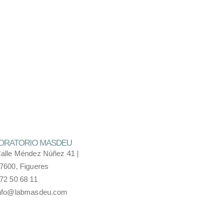
ORATORIO MASDEU
alle Méndez Núñez 41 |
7600, Figueres
72 50 68 11
nfo@labmasdeu.com