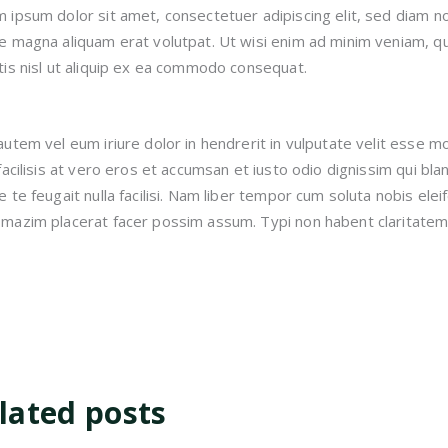
 ipsum dolor sit amet, consectetuer adipiscing elit, sed diam 
e magna aliquam erat volutpat. Ut wisi enim ad minim veniam, qui
tis nisl ut aliquip ex ea commodo consequat.
autem vel eum iriure dolor in hendrerit in vulputate velit esse mo
 facilisis at vero eros et accumsan et iusto odio dignissim qui bl
e te feugait nulla facilisi. Nam liber tempor cum soluta nobis ele
mazim placerat facer possim assum. Typi non habent claritatem 
lated posts