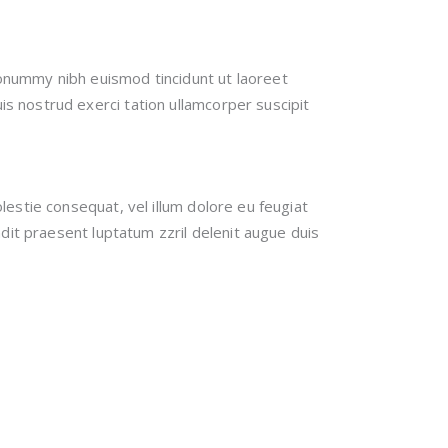
nonummy nibh euismod tincidunt ut laoreet
s nostrud exerci tation ullamcorper suscipit
lestie consequat, vel illum dolore eu feugiat
andit praesent luptatum zzril delenit augue duis