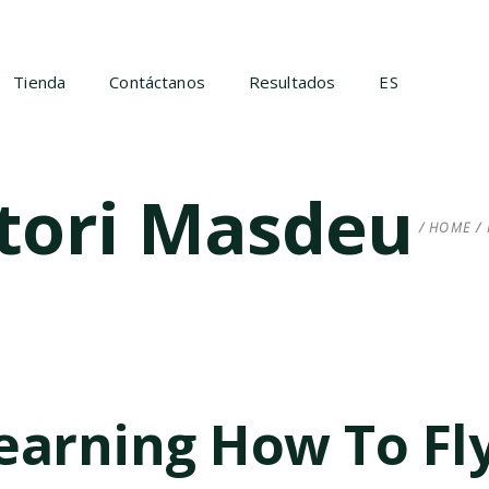
Tienda
Contáctanos
Resultados
ES
tori Masdeu
HOME
/
earning How To Fl