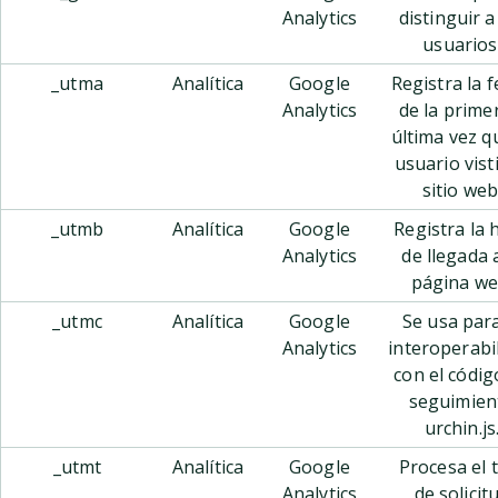
Analytics
distinguir a
usuarios
_utma
Analítica
Google
Registra la 
Analytics
de la prime
última vez q
usuario visti
sitio web
_utmb
Analítica
Google
Registra la 
Analytics
de llegada a
página we
_utmc
Analítica
Google
Se usa para
Analytics
interoperabi
con el códig
seguimien
urchin.js
_utmt
Analítica
Google
Procesa el 
Analytics
de solicit