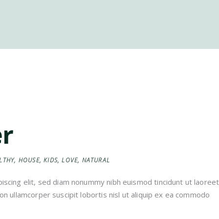
er
LTHY
,
HOUSE
,
KIDS
,
LOVE
,
NATURAL
iscing elit, sed diam nonummy nibh euismod tincidunt ut laoreet
on ullamcorper suscipit lobortis nisl ut aliquip ex ea commodo