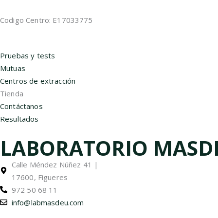
Codigo Centro: E17033775
Pruebas y tests
Mutuas
Centros de extracción
Tienda
Contáctanos
Resultados
LABORATORIO MASD
Calle Méndez Núñez 41 |
17600, Figueres
972 50 68 11
info@labmasdeu.com