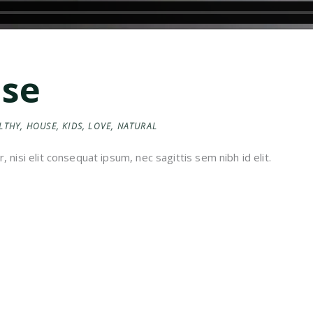
use
LTHY
,
HOUSE
,
KIDS
,
LOVE
,
NATURAL
 nisi elit consequat ipsum, nec sagittis sem nibh id elit.